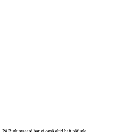
På Butlumgaard har vi også altid haft påfugle.