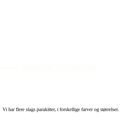
Vi har pt. 5 alpakaer. Bl.a. vores skønne Stella.
Vi har flere slags parakitter, i forskellige farver og størrelser.