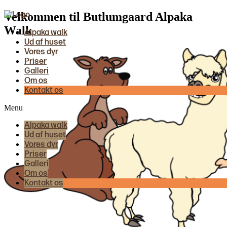
Velkommen til Butlumgaard Alpaka
Walk
Alpaka walk
Ud af huset
Vores dyr
Priser
Galleri
Om os
Kontakt os
Menu
Alpaka walk
Ud af huset
Vores dyr
Priser
Galleri
Om os
Kontakt os